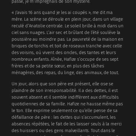
passé, je m’imprégnais de son mystère.
« J’avais 16 ans quand je les ai coupés », me dit ma
mère. La scène se déroule en plein jour, dans un village
reculé d’Anatolie centrale. Le soleil brille à midi dans un
ciel sans nuages. L’air sec et brûlant de l’été soulève la
poussière au moindre pas. La pauvreté de la maison en
briques de torchis et toit de roseaux tranche avec celle
des voisins, où vivent des oncles, des tantes et leurs
nombreux enfants. Aînée, Hafize s’occupe de ses sept
frères et de sa petite sœur, en plus des tâches
ménagères, des repas, du linge, des animaux, de tout.
Un jour, alors que son père est présent, elle ose se
plaindre de son irresponsabilité. Il a des dettes, il est
souvent absent et il semble indifférent aux difficultés
quotidiennes de sa famille. Hafize ne hausse même pas
le ton. Elle exprime seulement ce qu’elle pense de sa
défaillance de père : les dettes qui s’accumulent, les
absences répétées, le fait de les laisser seuls à la merci
des huissiers ou des gens malveillants. Tout dans le