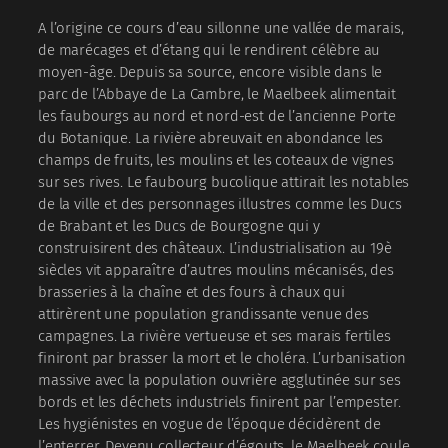
A l’origine ce cours d’eau sillonne une vallée de marais,
de marécages et d’étang qui le rendirent célèbre au
moyen-âge. Depuis sa source, encore visible dans le
parc de l’Abbaye de La Cambre, le Maelbeek alimentait
les faubourgs au nord et nord-est de l’ancienne Porte
du Botanique. La rivière abreuvait en abondance les
champs de fruits, les moulins et les coteaux de vignes
sur ses rives. Le faubourg bucolique attirait les notables
de la ville et des personnages illustres comme les Ducs
de Brabant et les Ducs de Bourgogne qui y
construisirent des châteaux. L’industrialisation au 19è
siècles vit apparaître d’autres moulins mécanisés, des
brasseries à la chaîne et des fours à chaux qui
attirèrent une population grandissante venue des
campagnes. La rivière vertueuse et ses marais fertiles
finiront par brasser la mort et le choléra. L’urbanisation
massive avec la population ouvrière agglutinée sur ses
bords et les déchets industriels finirent par l’empester.
Les hygiénistes en vogue de l’époque décidèrent de
l’enterrer. Devenu collecteur d’égouts, le Maelbeek coule