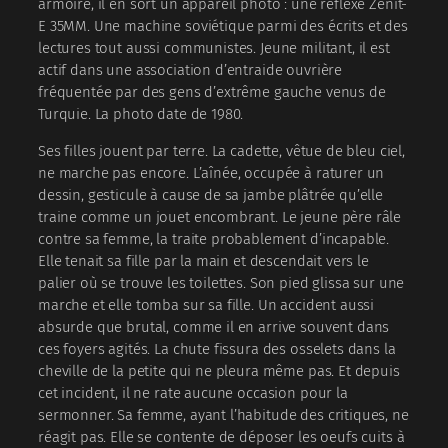
armoire, il en sort un appareil photo : une réflexe Zenit-
E 35MM. Une machine soviétique parmi des écrits et des
lectures tout aussi communistes. Jeune militant, il est
actif dans une association d’entraide ouvrière
fréquentée par des gens d’extrême gauche venus de
Turquie. La photo date de 1980.
Ses filles jouent par terre. La cadette, vêtue de bleu ciel,
ne marche pas encore. L’aînée, occupée à raturer un
dessin, gesticule à cause de sa jambe plâtrée qu’elle
traine comme un jouet encombrant. Le jeune père râle
contre sa femme, la traite probablement d’incapable.
Elle tenait sa fille par la main et descendait vers le
palier où se trouve les toilettes. Son pied glissa sur une
marche et elle tomba sur sa fille. Un accident aussi
absurde que brutal, comme il en arrive souvent dans
ces foyers agités. La chute fissura des osselets dans la
cheville de la petite qui ne pleura même pas. Et depuis
cet incident, il ne rate aucune occasion pour la
sermonner. Sa femme, ayant l’habitude des critiques, ne
réagit pas. Elle se contente de déposer les oeufs cuits à