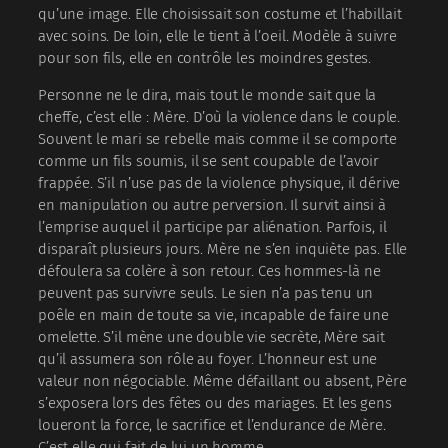
qu’une image. Elle choisissait son costume et l’habillait
avec soins. De loin, elle le tient à l’oeil. Modèle à suivre
pour son fils, elle en contrôle les moindres gestes.
Personne ne le dira, mais tout le monde sait que la
cheffe, c’est elle : Mère. D’où la violence dans le couple.
Souvent le mari se rebelle mais comme il se comporte
comme un fils soumis, il se sent coupable de l’avoir
frappée. S’il n’use pas de la violence physique, il dérive
en manipulation ou autre perversion. Il survit ainsi à
l’emprise auquel il participe par aliénation. Parfois, il
disparaît plusieurs jours. Mère ne s’en inquiète pas. Elle
défoulera sa colère à son retour. Ces hommes-là ne
peuvent pas survivre seuls. Le sien n’a pas tenu un
poêle en main de toute sa vie, incapable de faire une
omelette. S’il mène une double vie secrète, Mère sait
qu’il assumera son rôle au foyer. L’honneur est une
valeur non négociable. Même défaillant ou absent, Père
s’exposera lors des fêtes ou des mariages. Et les gens
loueront la force, le sacrifice et l’endurance de Mère.
C’est elle qui fait de lui un homme.