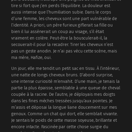
tire si fort que j’en perds l’équilibre. La douleur est
aussi intense que l’humiliation subie. Dans le corps
d’une femme, les cheveux sont une part vulnérable de
l’identité. A priori, un père furieux giflerait sa fille ou
bien il lui assénerait un coup au visage, s’il était
vraiment en colère. Peut-être la bousculerait-il, la
secouerait-il pour la recadrer. Tirer les cheveux n’est
pas un geste anodin. Je n’ai pas vécu cette scène, mais
ma mère, Hafize, oui.
Un jour, elle me tendit un petit sac en tissu. À l’intérieur,
une natte de longs cheveux bruns. D’abord surprise,
une intense curiosité m’envahit. D’une main, je tenais la
partie la plus épaisse, semblable à une queue de cheval
coupée à la racine. De l’autre, je déployais mes doigts
dans les fines mèches tressées jusqu’aux pointes. Je
m’assis et déposai la longue liane doucement sur mes
genoux. Comme un chat qui dort, elle semblait vivante.
Je sentais le poids de cette masse soyeuse, brillante et
encore intacte. Fascinée par cette chose surgie du