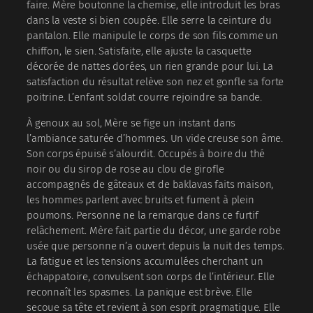
faire. Mère boutonne la chemise, elle introduit les bras
dans la veste si bien coupée. Elle serre la ceinture du
pantalon. Elle manipule le corps de son fils comme un
chiffon, le sien. Satisfaite, elle ajuste la casquette
décorée de nattes dorées, un rien grande pour lui. La
satisfaction du résultat relève son nez et gonfle sa forte
poitrine. L’enfant soldat courre rejoindre sa bande.
À genoux au sol, Mère se fige un instant dans
l’ambiance saturée d’hommes. Un vide creuse son âme.
Son corps épuisé s’alourdit. Occupés à boire du thé
noir ou du sirop de rose au clou de girofle
accompagnés de gâteaux et de baklavas faits maison,
les hommes parlent avec bruits et fument à plein
poumons. Personne ne la remarque dans ce furtif
relâchement. Mère fait partie du décor, une garde robe
usée que personne n’a ouvert depuis la nuit des temps.
La fatigue et les tensions accumulées cherchant un
échappatoire, convulsent son corps de l’intérieur. Elle
reconnaît les spasmes. La panique est brève. Elle
secoue sa tête et revient à son esprit pragmatique. Elle