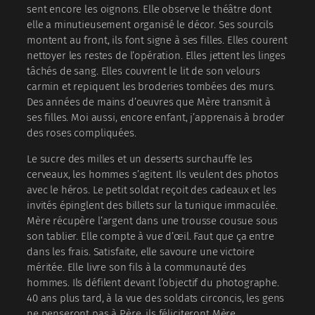
sent encore les oignons. Elle observe le théâtre dont
elle a minutieusement organisé le décor. Ses sourcils
montent au front, ils font signe à ses filles. Elles courent
nettoyer les restes de l’opération. Elles jettent les linges
tâchés de sang. Elles couvrent le lit de son velours
carmin et repiquent les broderies tombées des murs.
Des années de mains d’oeuvres que Mère transmit à
ses filles. Moi aussi, encore enfant, j’apprenais à broder
des roses compliquées.
Le sucre des milles et un desserts surchauffe les
cerveaux, les hommes s’agitent. Ils veulent des photos
avec le héros. Le petit soldat reçoit des cadeaux et les
invités épinglent des billets sur la tunique immaculée.
Mère récupère l’argent dans une trousse cousue sous
son tablier. Elle compte à vue d’œil. Faut que ça entre
dans les frais. Satisfaite, elle savoure une victoire
méritée. Elle livre son fils à la communauté des
hommes. Ils défilent devant l’objectif du photographe.
40 ans plus tard, à la vue des soldats circoncis, les gens
ne penseront pas à Père, ils féliciteront Mère.