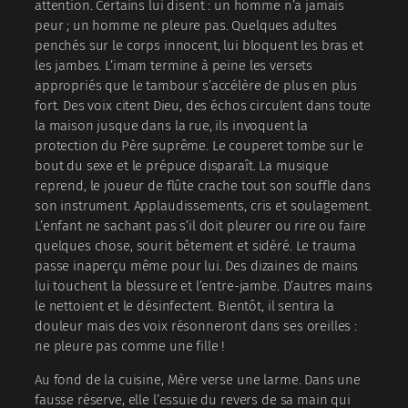
attention. Certains lui disent : un homme n’a jamais
peur ; un homme ne pleure pas. Quelques adultes
penchés sur le corps innocent, lui bloquent les bras et
les jambes. L’imam termine à peine les versets
appropriés que le tambour s’accélère de plus en plus
fort. Des voix citent Dieu, des échos circulent dans toute
la maison jusque dans la rue, ils invoquent la
protection du Père suprême. Le couperet tombe sur le
bout du sexe et le prépuce disparaît. La musique
reprend, le joueur de flûte crache tout son souffle dans
son instrument. Applaudissements, cris et soulagement.
L’enfant ne sachant pas s’il doit pleurer ou rire ou faire
quelques chose, sourit bêtement et sidéré. Le trauma
passe inaperçu même pour lui. Des dizaines de mains
lui touchent la blessure et l’entre-jambe. D’autres mains
le nettoient et le désinfectent. Bientôt, il sentira la
douleur mais des voix résonneront dans ses oreilles :
ne pleure pas comme une fille !
Au fond de la cuisine, Mère verse une larme. Dans une
fausse réserve, elle l’essuie du revers de sa main qui